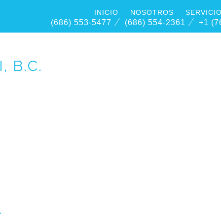
INICIO
NOSOTROS
SERVICI
/
/
(686) 553-5477
(686) 554-2361
+1 (7
 B.C.
A