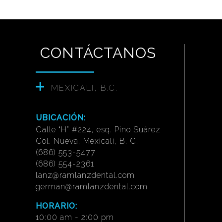
CONTÁCTANOS
MEXICALI, B.C.
UBICACIÓN:
Calle “H” #224, esq. Pino Suárez
Col. Nueva, Mexicali, B. C.
(686) 553-5477
(686) 554-2361
lanz@ramlanzdental.com
german@ramlanzdental.com
HORARIO:
10:00 am - 2:00 pm