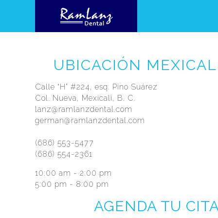
UBICACIÓN MEXICALI,
Calle “H” #224, esq. Pino Suárez
Col. Nueva, Mexicali, B. C.
lanz@ramlanzdental.com
german@ramlanzdental.com
(686) 553-5477
(686) 554-2361
10:00 am - 2:00 pm
5:00 pm - 8:00 pm
AGENDA TU CIT